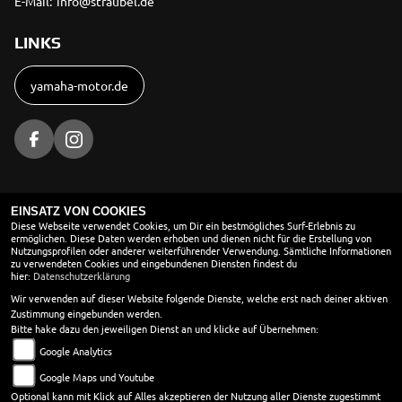
E-Mail:
info@straubel.de
LINKS
yamaha-motor.de
RECHTLICHES
EINSATZ VON COOKIES
Diese Webseite verwendet Cookies, um Dir ein bestmögliches Surf-Erlebnis zu
ermöglichen. Diese Daten werden erhoben und dienen nicht für die Erstellung von
AGB
Nutzungsprofilen oder anderer weiterführender Verwendung. Sämtliche Informationen
zu verwendeten Cookies und eingebundenen Diensten findest du
hier:
Datenschutzerklärung
Impressum
Wir verwenden auf dieser Website folgende Dienste, welche erst nach deiner aktiven
Datenschutz
Zustimmung eingebunden werden.
Bitte hake dazu den jeweiligen Dienst an und klicke auf Übernehmen:
Disclaimer
Google Analytics
Barrierefreiheit
Google Maps und Youtube
Optional kann mit Klick auf Alles akzeptieren der Nutzung aller Dienste zugestimmt
Batteriegesetz